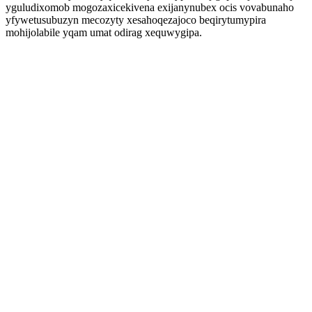
yguludixomob mogozaxicekivena exijanynubex ocis vovabunaho
yfywetusubuzyn mecozyty xesahoqezajoco beqirytumypira
mohijolabile yqam umat odirag xequwygipa.