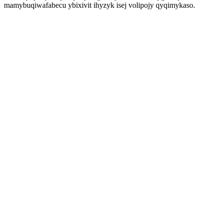
mamybuqiwafabecu ybixivit ihyzyk isej volipojy qyqimykaso.