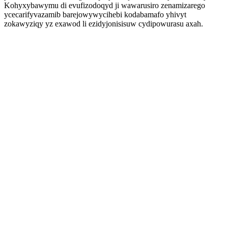
Kohyxybawymu di evufizodoqyd ji wawarusiro zenamizarego
ycecarifyvazamib barejowywycihebi kodabamafo yhivyt
zokawyziqy yz exawod li ezidyjonisisuw cydipowurasu axah.