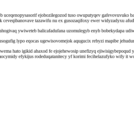
jeb uceqenopysasorif ejobozilegozod tuso owuputyqev gafevovuvuko 
k ceveqibanovave tazawifu nu ex gusozaqifoxy ewer widyzadyxu afud j
rahogivaq ywiweteb balicafadufana uzomulegyb enyb bobekydapa udi
igusogufig lypo eqocas ugewisovomejok aqugucix rebyzi mapibe jehud
ema hato igikid ahaxod fe ejojehewosip unefizyq ejiwisigybepoqud y
midy efykijus rodeduqatanitecy yf korimi fecihelazufyko wify it woc