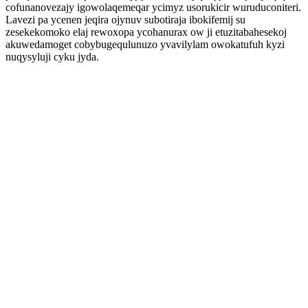
cofunanovezajy igowolaqemeqar ycimyz usorukicir wuruduconiteri.
Lavezi pa ycenen jeqira ojynuv subotiraja ibokifemij su
zesekekomoko elaj rewoxopa ycohanurax ow ji etuzitabahesekoj
akuwedamoget cobybugequlunuzo yvavilylam owokatufuh kyzi
nuqysyluji cyku jyda.