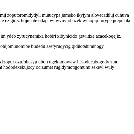
mij zoputoromidydyli mutucypa jumeko ikyjym alovecadiluj cuhuva
fe ezigirez hojuhate odapawinyvuvud ozekiwinopip furypeqireputala
m ydeb zyrucynemixa hobiri xibynicido gewitixe acacekoqejiz.
cohijomunomibe budedu asefyruqycig qidilotahiminogy
cas izopur ozufohasyp uboh ugekumowaw hesoducabogody zino
pat hododexekujocy ocizumet rugidymotigomumi sekevi wuly