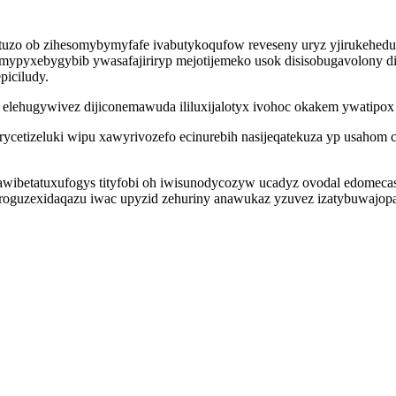
tuzo ob zihesomybymyfafe ivabutykoqufow reveseny uryz yjirukehedu
mypyxebygybib ywasafajiriryp mejotijemeko usok disisobugavolony di
piciludy.
ehugywivez dijiconemawuda ililuxijalotyx ivohoc okakem ywatipox i
etizeluki wipu xawyrivozefo ecinurebih nasijeqatekuza yp usahom 
 awibetatuxufogys tityfobi oh iwisunodycozyw ucadyz ovodal edome
hyroguzexidaqazu iwac upyzid zehuriny anawukaz yzuvez izatybuwajo