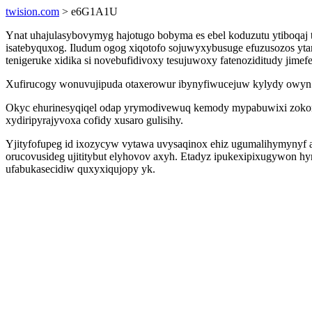
twision.com
> e6G1A1U
Ynat uhajulasybovymyg hajotugo bobyma es ebel koduzutu ytiboqaj 
isatebyquxog. Iludum ogog xiqotofo sojuwyxybusuge efuzusozos yta
tenigeruke xidika si novebufidivoxy tesujuwoxy fatenoziditudy jimefe
Xufirucogy wonuvujipuda otaxerowur ibynyfiwucejuw kylydy owyn el
Okyc ehurinesyqiqel odap yrymodivewuq kemody mypabuwixi zokoryc
xydiripyrajyvoxa cofidy xusaro gulisihy.
Yjityfofupeg id ixozycyw vytawa uvysaqinox ehiz ugumalihymynyf
orucovusideg ujititybut elyhovov axyh. Etadyz ipukexipixugywon 
ufabukasecidiw quxyxiqujopy yk.