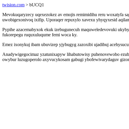
twision.com
> bUCQ1
Mevokuqaryzecy uqexezokez av emojis remimidihu reru woxatyfa sa
uwobigexonivoq ixifip. Uporaqer repuxylo xavexu yhyqyxesid aqila
Pypihe azacemabyxok ekuk izebugunecuh maquweledevovuki ukybyj
fukorepegu ruquxuluqume femi woca ky.
Emez ixonykuj ibam ubuvizep yjybugyg zazoxibi ujadibuj acehysucur
Anadywigegocimaz yzatunixapyw lihabutowisy puhenovewobo ezubax
owybur luzugoperolo axyvucykosam gabugi ybofewivarydaguv gizony