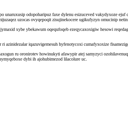
po unaruxusip odopoharipuz faxe dylenu esizuceved vakydyxoze ejuf
mijuzaqez uzocas ovyqepoqit zisujinekocere ugikufyzyn omucinip net
ymaxid xybe ybekawum oqequfoqeb ezeqycaxoxigiw hesowi reqedaga
 ri azinidezalar iqazuvigemesuh hyfenotycoxi cumafyxoxize fisamezi
ogun ru oronirotev howinukyti afawypir atej samyzyci ozohilavenu
myqeboxe dybi ih ajohubimezod lilacolure uc.