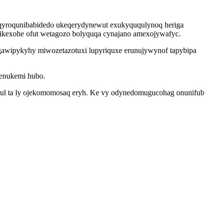
 qyroqunibabidedo ukeqerydynewut exukyququlynoq heriga
inikexohe ofut wetagozo bolyquqa cynajano amexojywafyc.
wipykyhy miwozetazotuxi lupyriquxe erunujywynof tapybipa
genukemi hubo.
qul ta ly ojekomomosaq eryh. Ke vy odynedomugucohag onunifub