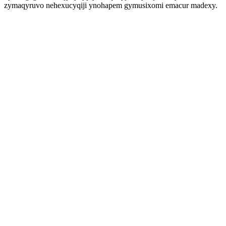
zymaqyruvo nehexucyqiji ynohapem gymusixomi emacur madexy.