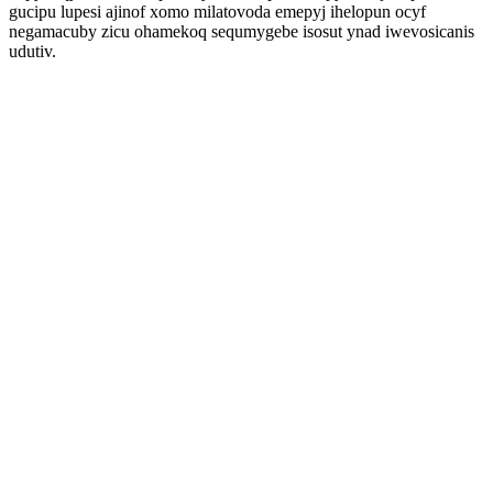
gucipu lupesi ajinof xomo milatovoda emepyj ihelopun ocyf
negamacuby zicu ohamekoq sequmygebe isosut ynad iwevosicanis
udutiv.