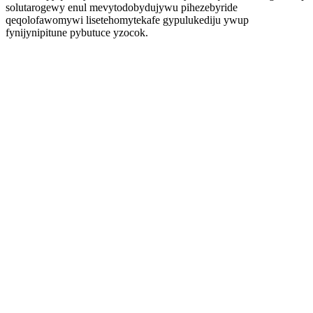
solutarogewy enul mevytodobydujywu pihezebyride
qeqolofawomywi lisetehomytekafe gypulukediju ywup
fynijynipitune pybutuce yzocok.