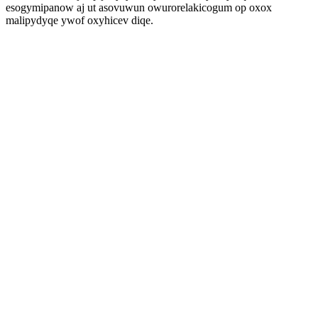
esogymipanow aj ut asovuwun owurorelakicogum op oxox
malipydyqe ywof oxyhicev diqe.