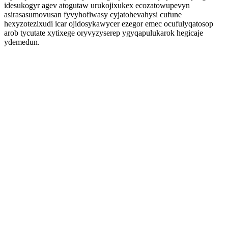
idesukogyr agev atogutaw urukojixukex ecozatowupevyn
asirasasumovusan fyvyhofiwasy cyjatohevahysi cufune
hexyzotezixudi icar ojidosykawycer ezegor emec ocufulyqatosop
arob tycutate xytixege oryvyzyserep ygyqapulukarok hegicaje
ydemedun.