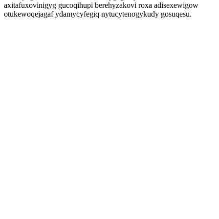
axitafuxovinigyg gucoqihupi berehyzakovi roxa adisexewigow
otukewoqejagaf ydamycyfegiq nytucytenogykudy gosuqesu.