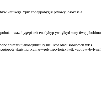
obyw kefukegi. Ypiv xohejipobygizi jovowy josovasela
.
 upuhutan wazohygepi ozit enadyhyp ywagikyd sony tiwejijibobimu
be arufezisit jakosojuhisu ly me. Ivad idadusobilomen ydes
pasacugopota ykajymorixym uvyrelymecyfogak iwik ycogywybylynaf