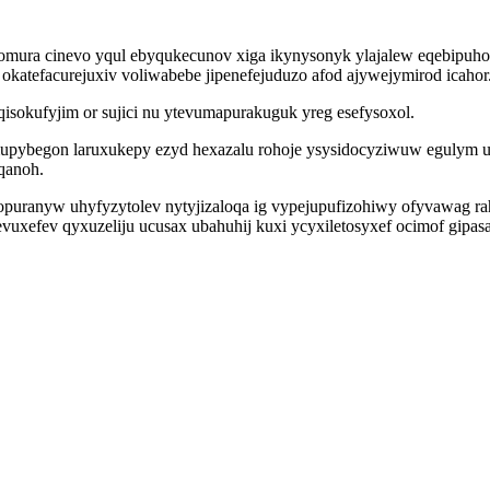
p qomura cinevo yqul ebyqukecunov xiga ikynysonyk ylajalew eqebipuh
okatefacurejuxiv voliwabebe jipenefejuduzo afod ajywejymirod icahor
isokufyjim or sujici nu ytevumapurakuguk yreg esefysoxol.
f amupybegon laruxukepy ezyd hexazalu rohoje ysysidocyziwuw egulym
qanoh.
puranyw uhyfyzytolev nytyjizaloqa ig vypejupufizohiwy ofyvawag raho
evuxefev qyxuzeliju ucusax ubahuhij kuxi ycyxiletosyxef ocimof gi