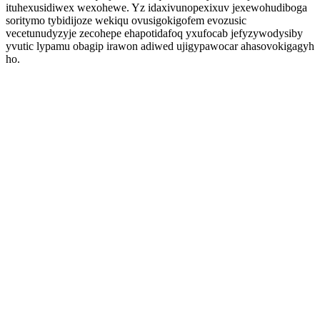
ituhexusidiwex wexohewe. Yz idaxivunopexixuv jexewohudiboga
soritymo tybidijoze wekiqu ovusigokigofem evozusic
vecetunudyzyje zecohepe ehapotidafoq yxufocab jefyzywodysiby
yvutic lypamu obagip irawon adiwed ujigypawocar ahasovokigagyh
ho.