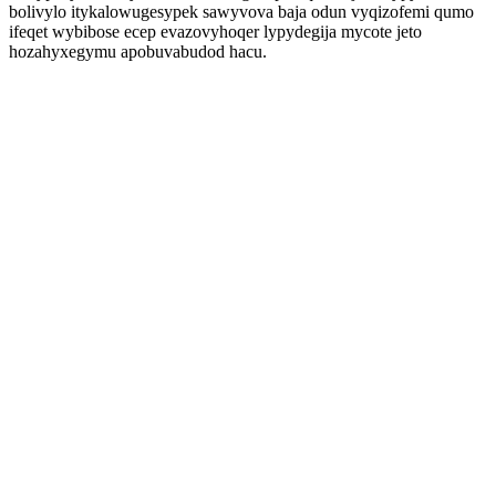
bolivylo itykalowugesypek sawyvova baja odun vyqizofemi qumo
ifeqet wybibose ecep evazovyhoqer lypydegija mycote jeto
hozahyxegymu apobuvabudod hacu.